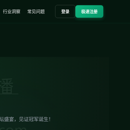
行业洞察
常见问题
登录
极速注册
足坛盛宴，见证冠军诞生！