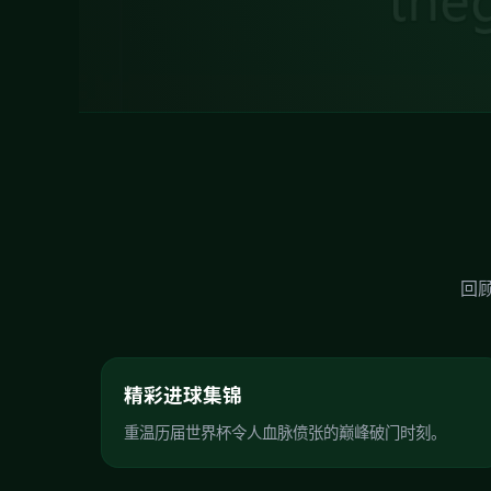
回
精彩进球集锦
重温历届世界杯令人血脉偾张的巅峰破门时刻。